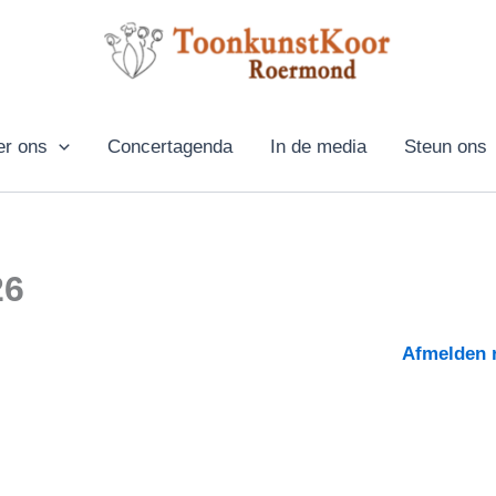
r ons
Concertagenda
In de media
Steun ons
26
Afmelden r