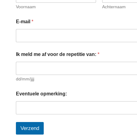
a
f
Voornaam
Achternaam
r
e
E-mail
*
p
e
t
i
t
i
Ik meld me af voor de repetitie van:
*
e
dd/mm/jjjj
Eventuele opmerking:
Verzend