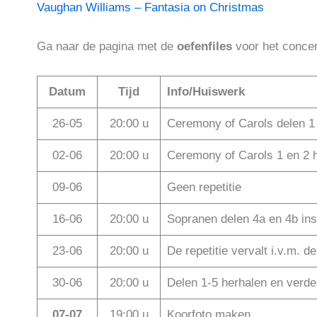
Vaughan Williams – Fantasia on Christmas
Ga naar de pagina met de
oefenfiles
voor het concer
Datum
Tijd
Info/Huiswerk
26-05
20:00 u
Ceremony of Carols delen 
02-06
20:00 u
Ceremony of Carols 1 en 2 h
09-06
Geen repetitie
16-06
20:00 u
Sopranen delen 4a en 4b ins
23-06
20:00 u
De repetitie vervalt i.v.m. de 
30-06
20:00 u
Delen 1-5 herhalen en verder
07-07
19:00 u
Koorfoto maken