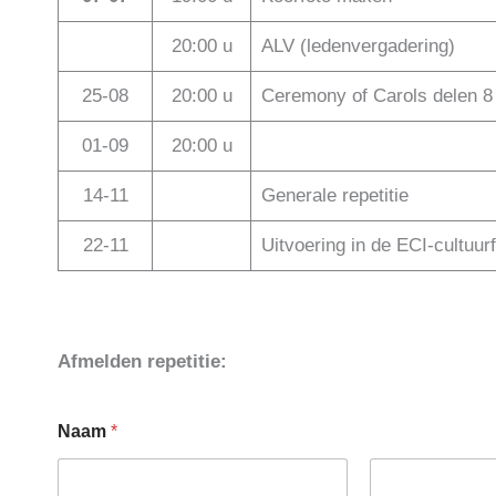
20:00 u
ALV (ledenvergadering)
25-08
20:00 u
Ceremony of Carols delen 8 e
01-09
20:00 u
14-11
Generale repetitie
22-11
Uitvoering in de ECI-cultuur
Afmelden repetitie:
m
Naam
*
e
l
d