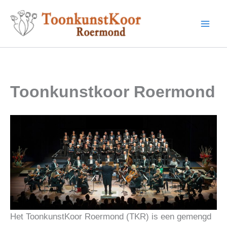
Ga
naar
de
inhoud
Toonkunstkoor Roermond
Het ToonkunstKoor Roermond (TKR) is een gemengd