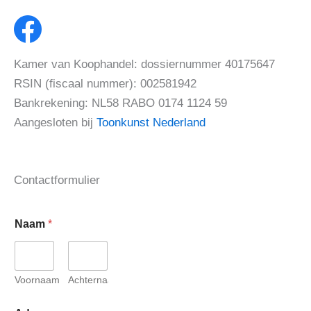
Kamer van Koophandel: dossiernummer 40175647
RSIN (fiscaal nummer): 002581942
Bankrekening: NL58 RABO 0174 1124 59
Aangesloten bij
Toonkunst Nederland
Contactformulier
B
Naam
*
e
r
i
c
h
Voornaam
Achternaam
t
*