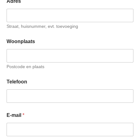
Adres
O
n
d
e
Straat, huisnummer, evt. toevoeging
r
w
e
Woonplaats
r
p
Postcode en plaats
Telefoon
E-mail
*